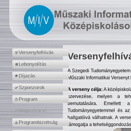
Versenyfelhívás
Versenyfelhív
Lebonyolítás
A Szegedi Tudományegyetem M
Díjazás
Műszaki Informatikai Versenyt
Szponzorok
A verseny célja:
A középiskol
szervezése, melyen a tehe
Program
bemutatására. Emellett 
Tudományegyetemmel és az o
Regisztráció
hallgatóivá válhatnak. A verse
Programbizottság
támogatja a tehetséggondozást