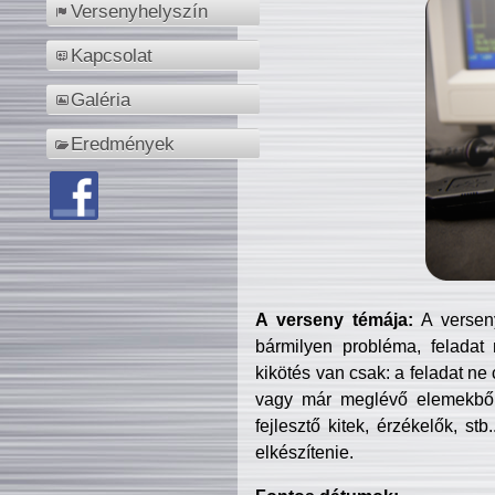
Versenyhelyszín
Kapcsolat
Galéria
Eredmények
A verseny témája:
A verseny
bármilyen probléma, feladat
kikötés van csak: a feladat ne
vagy már meglévő elemekből ö
fejlesztő kitek, érzékelők, st
elkészítenie.