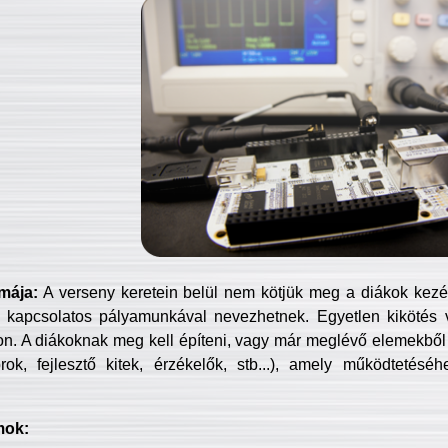
mája:
A verseny keretein belül nem kötjük meg a diákok kezét 
 kapcsolatos pályamunkával nevezhetnek. Egyetlen kikötés 
jon. A diákoknak meg kell építeni, vagy már meglévő elemekből ö
ok, fejlesztő kitek, érzékelők, stb...), amely működtetésé
mok: