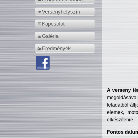
Versenyhelyszín
Kapcsolat
Galéria
Eredmények
A verseny té
megoldásával
feladatból áll
elemek, motor
elkészítenie.
Fontos dátu