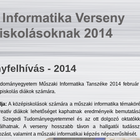
yfelhívás - 2014
dományegyetem Műszaki Informatika Tanszéke 2014 február 2
piskolás diákok számára.
ja:
A középiskolások számára a műszaki informatika témakör
reatív diákok lehetőséget kaphatnak eredményeik bemutatásá
a Szegedi Tudományegyetemmel és az ott dolgozó oktatókka
válhatnak. A verseny hosszabb távon a hallgatói tudásszi
zást, valamint a műszaki informatikai képzés népszerűsítését.