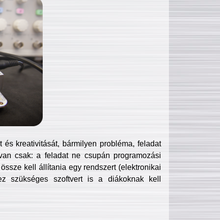
és kreativitását, bármilyen probléma, feladat
van csak: a feladat ne csupán programozási
ssze kell állítania egy rendszert (elektronikai
hez szükséges szoftvert is a diákoknak kell