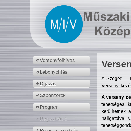
Versenyfelhívás
Versen
Lebonyolítás
A Szegedi Tu
Díjazás
Versenyt közé
Szponzorok
A verseny cél
tehetséges, k
Program
kerülhetnek 
hallgatóivá 
Regisztráció
tehetséggondo
Programbizottság