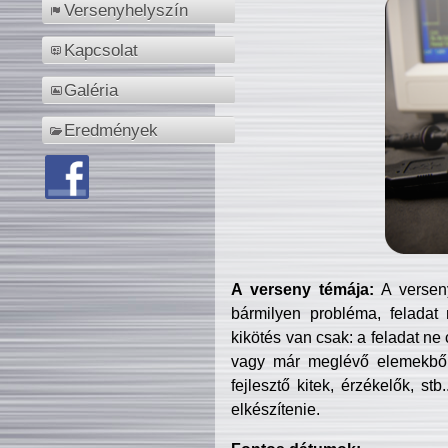
Versenyhelyszín
Kapcsolat
Galéria
Eredmények
A verseny témája:
A verseny
bármilyen probléma, feladat
kikötés van csak: a feladat ne
vagy már meglévő elemekből ö
fejlesztő kitek, érzékelők, st
elkészítenie.