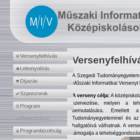
Versenyfelhívás
Versenyfelhív
Lebonyolítás
A Szegedi Tudományegyetem M
Díjazás
Műszaki Informatikai Versenyt
Szponzorok
A verseny célja:
A középiskol
szervezése, melyen a tehe
Program
bemutatására. Emellett 
Tudományegyetemmel és az o
Regisztráció
hallgatóivá válhatnak. A verse
Programbizottság
támogatja a tehetséggondozást