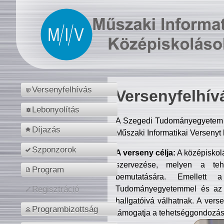
Versenyfelhívás
Versenyfelhív
Lebonyolítás
A Szegedi Tudományegyetem M
Díjazás
Műszaki Informatikai Versenyt
Szponzorok
A verseny célja:
A középiskol
szervezése, melyen a tehe
Program
bemutatására. Emellett 
Tudományegyetemmel és az o
Regisztráció
hallgatóivá válhatnak. A verse
Programbizottság
támogatja a tehetséggondozást