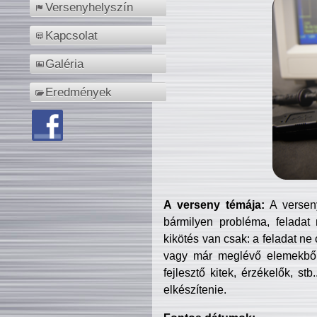
Versenyhelyszín
Kapcsolat
Galéria
Eredmények
A verseny témája:
A verseny
bármilyen probléma, feladat
kikötés van csak: a feladat ne
vagy már meglévő elemekből ö
fejlesztő kitek, érzékelők, st
elkészítenie.