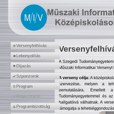
Versenyfelhívás
Versenyfelhív
Lebonyolítás
A Szegedi Tudományegyetem M
Díjazás
Műszaki Informatikai Versenyt
Szponzorok
A verseny célja:
A középiskol
szervezése, melyen a tehe
Program
bemutatására. Emellett 
Tudományegyetemmel és az o
Regisztráció
hallgatóivá válhatnak. A verse
Programbizottság
támogatja a tehetséggondozást