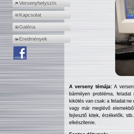
Versenyhelyszín
Kapcsolat
Galéria
Eredmények
A verseny témája:
A verseny
bármilyen probléma, feladat
kikötés van csak: a feladat ne
vagy már meglévő elemekből ö
fejlesztő kitek, érzékelők, st
elkészítenie.