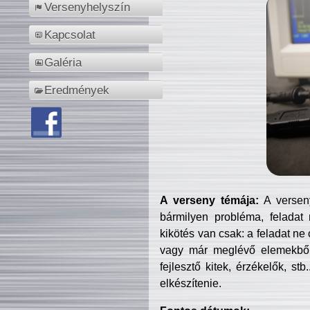
Versenyhelyszín
Kapcsolat
Galéria
Eredmények
A verseny témája:
A verseny
bármilyen probléma, feladat
kikötés van csak: a feladat ne
vagy már meglévő elemekből ö
fejlesztő kitek, érzékelők, st
elkészítenie.