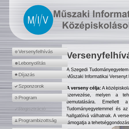
Versenyfelhívás
Versenyfelhív
Lebonyolítás
A Szegedi Tudományegyetem M
Díjazás
Műszaki Informatikai Versenyt
Szponzorok
A verseny célja:
A középiskol
szervezése, melyen a tehe
Program
bemutatására. Emellett 
Tudományegyetemmel és az o
Regisztráció
hallgatóivá válhatnak. A verse
Programbizottság
támogatja a tehetséggondozást