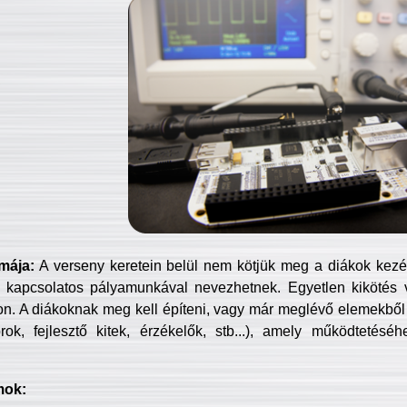
mája:
A verseny keretein belül nem kötjük meg a diákok kezét 
 kapcsolatos pályamunkával nevezhetnek. Egyetlen kikötés 
jon. A diákoknak meg kell építeni, vagy már meglévő elemekből ö
ok, fejlesztő kitek, érzékelők, stb...), amely működtetésé
mok: