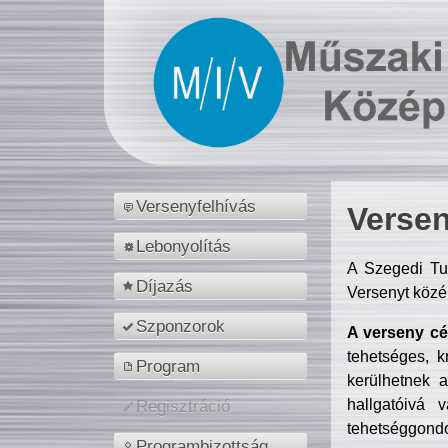
Versenyfelhívás
Versen
Lebonyolítás
A Szegedi Tu
Díjazás
Versenyt közé
Szponzorok
A verseny cél
tehetséges, k
Program
kerülhetnek 
hallgatóivá 
Regisztráció
tehetséggondo
Programbizottság