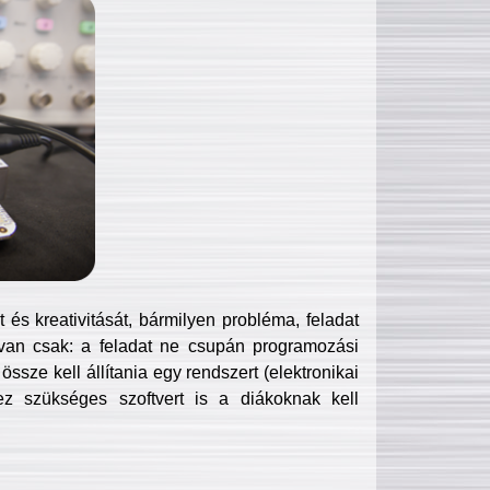
és kreativitását, bármilyen probléma, feladat
van csak: a feladat ne csupán programozási
ssze kell állítania egy rendszert (elektronikai
hez szükséges szoftvert is a diákoknak kell