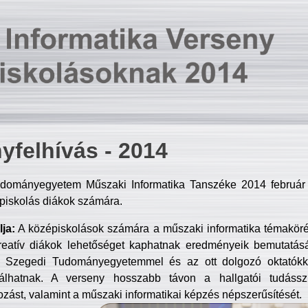
yfelhívás - 2014
dományegyetem Műszaki Informatika Tanszéke 2014 február 2
piskolás diákok számára.
ja:
A középiskolások számára a műszaki informatika témakör
reatív diákok lehetőséget kaphatnak eredményeik bemutatásá
a Szegedi Tudományegyetemmel és az ott dolgozó oktatókka
válhatnak. A verseny hosszabb távon a hallgatói tudásszi
zást, valamint a műszaki informatikai képzés népszerűsítését.