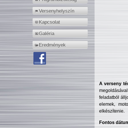
Versenyhelyszín
Kapcsolat
Galéria
Eredmények
A verseny té
megoldásával
feladatból áll
elemek, motor
elkészítenie.
Fontos dátu