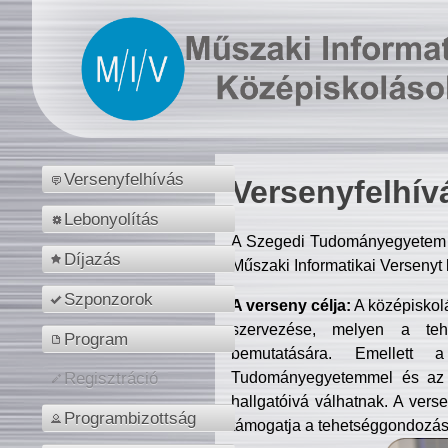
Versenyfelhívás
Versenyfelhív
Lebonyolítás
A Szegedi Tudományegyetem M
Díjazás
Műszaki Informatikai Versenyt
Szponzorok
A verseny célja:
A középiskol
szervezése, melyen a tehe
Program
bemutatására. Emellett 
Tudományegyetemmel és az o
Regisztráció
hallgatóivá válhatnak. A verse
Programbizottság
támogatja a tehetséggondozást