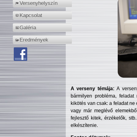
Versenyhelyszín
Kapcsolat
Galéria
Eredmények
A verseny témája:
A verseny
bármilyen probléma, feladat
kikötés van csak: a feladat ne
vagy már meglévő elemekből ö
fejlesztő kitek, érzékelők, st
elkészítenie.