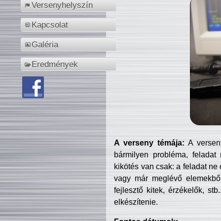
Versenyhelyszín
Kapcsolat
Galéria
Eredmények
A verseny témája:
A verseny
bármilyen probléma, feladat
kikötés van csak: a feladat ne
vagy már meglévő elemekből ö
fejlesztő kitek, érzékelők, st
elkészítenie.