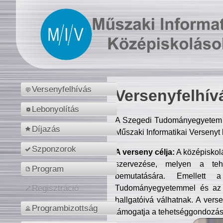
Versenyfelhívás
Versenyfelhív
Lebonyolítás
A Szegedi Tudományegyetem M
Díjazás
Műszaki Informatikai Versenyt
Szponzorok
A verseny célja:
A középiskol
szervezése, melyen a tehe
Program
bemutatására. Emellett 
Tudományegyetemmel és az o
Regisztráció
hallgatóivá válhatnak. A verse
Programbizottság
támogatja a tehetséggondozást