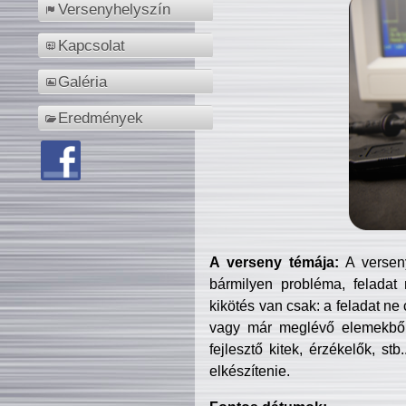
Versenyhelyszín
Kapcsolat
Galéria
Eredmények
A verseny témája:
A verseny
bármilyen probléma, feladat
kikötés van csak: a feladat ne
vagy már meglévő elemekből ö
fejlesztő kitek, érzékelők, st
elkészítenie.