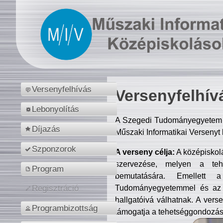
Versenyfelhívás
Versenyfelhív
Lebonyolítás
A Szegedi Tudományegyetem M
Díjazás
Műszaki Informatikai Versenyt
Szponzorok
A verseny célja:
A középiskol
szervezése, melyen a tehe
Program
bemutatására. Emellett 
Tudományegyetemmel és az o
Regisztráció
hallgatóivá válhatnak. A verse
Programbizottság
támogatja a tehetséggondozást