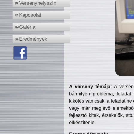
Versenyhelyszín
Kapcsolat
Galéria
Eredmények
A verseny témája:
A verseny
bármilyen probléma, feladat
kikötés van csak: a feladat ne
vagy már meglévő elemekből ö
fejlesztő kitek, érzékelők, st
elkészítenie.