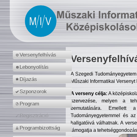
Versenyfelhívás
Versenyfelhív
Lebonyolítás
A Szegedi Tudományegyetem M
Díjazás
Műszaki Informatikai Versenyt
Szponzorok
A verseny célja:
A középiskol
szervezése, melyen a tehe
Program
bemutatására. Emellett 
Tudományegyetemmel és az o
Regisztráció
hallgatóivá válhatnak. A verse
Programbizottság
támogatja a tehetséggondozást