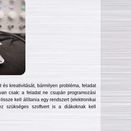
és kreativitását, bármilyen probléma, feladat
van csak: a feladat ne csupán programozási
ssze kell állítania egy rendszert (elektronikai
hez szükséges szoftvert is a diákoknak kell