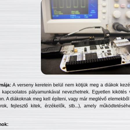
mája:
A verseny keretein belül nem kötjük meg a diákok kezét 
 kapcsolatos pályamunkával nevezhetnek. Egyetlen kikötés 
jon. A diákoknak meg kell építeni, vagy már meglévő elemekből ö
ok, fejlesztő kitek, érzékelők, stb...), amely működtetésé
mok: