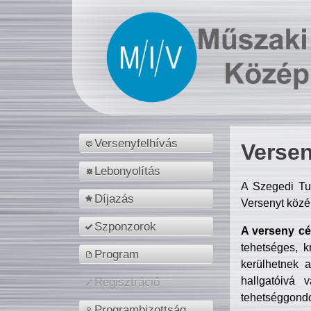
Versenyfelhívás
Versen
Lebonyolítás
A Szegedi Tu
Díjazás
Versenyt közé
Szponzorok
A verseny cél
tehetséges, k
Program
kerülhetnek 
hallgatóivá 
Regisztráció
tehetséggondo
Programbizottság