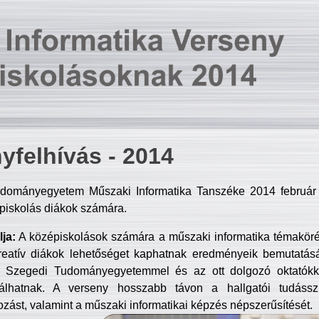
yfelhívás - 2014
dományegyetem Műszaki Informatika Tanszéke 2014 február 2
piskolás diákok számára.
ja:
A középiskolások számára a műszaki informatika témakör
reatív diákok lehetőséget kaphatnak eredményeik bemutatásá
a Szegedi Tudományegyetemmel és az ott dolgozó oktatókka
válhatnak. A verseny hosszabb távon a hallgatói tudásszi
zást, valamint a műszaki informatikai képzés népszerűsítését.