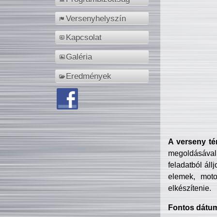
Versenyhelyszín
Kapcsolat
Galéria
Eredmények
A verseny té
megoldásával
feladatból áll
elemek, motor
elkészítenie.
Fontos dátu