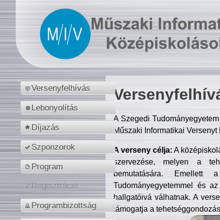
Versenyfelhívás
Versenyfelhív
Lebonyolítás
A Szegedi Tudományegyetem M
Díjazás
Műszaki Informatikai Versenyt
Szponzorok
A verseny célja:
A középiskol
szervezése, melyen a tehe
Program
bemutatására. Emellett 
Tudományegyetemmel és az o
Regisztráció
hallgatóivá válhatnak. A verse
Programbizottság
támogatja a tehetséggondozást