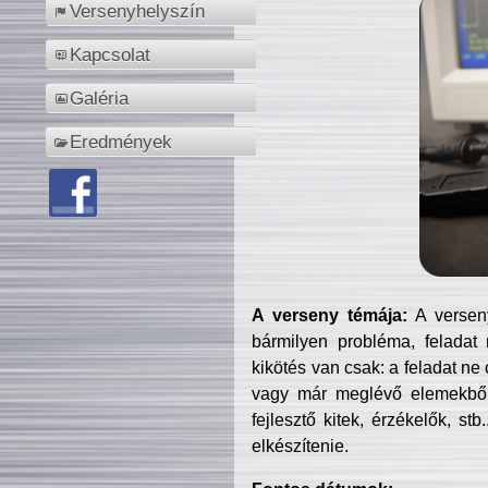
Versenyhelyszín
Kapcsolat
Galéria
Eredmények
A verseny témája:
A verseny
bármilyen probléma, feladat
kikötés van csak: a feladat ne
vagy már meglévő elemekből ö
fejlesztő kitek, érzékelők, st
elkészítenie.