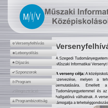
Versenyfelhívás
Versenyfelhív
Lebonyolítás
A Szegedi Tudományegyetem M
Díjazás
Műszaki Informatikai Versenyt
Szponzorok
A verseny célja:
A középiskol
szervezése, melyen a tehe
Program
bemutatására. Emellett 
Tudományegyetemmel és az o
Regisztráció
hallgatóivá válhatnak. A verse
Programbizottság
támogatja a tehetséggondozást