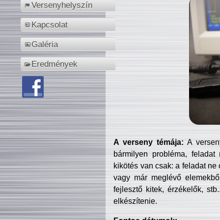
Versenyhelyszín
Kapcsolat
Galéria
Eredmények
A verseny témája:
A verseny
bármilyen probléma, feladat
kikötés van csak: a feladat ne
vagy már meglévő elemekből ö
fejlesztő kitek, érzékelők, st
elkészítenie.