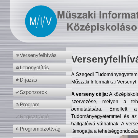
Versenyfelhívás
Versenyfelhív
Lebonyolítás
A Szegedi Tudományegyetem M
Díjazás
Műszaki Informatikai Versenyt
Szponzorok
A verseny célja:
A középiskol
szervezése, melyen a tehe
Program
bemutatására. Emellett 
Tudományegyetemmel és az o
Regisztráció
hallgatóivá válhatnak. A verse
Programbizottság
támogatja a tehetséggondozást