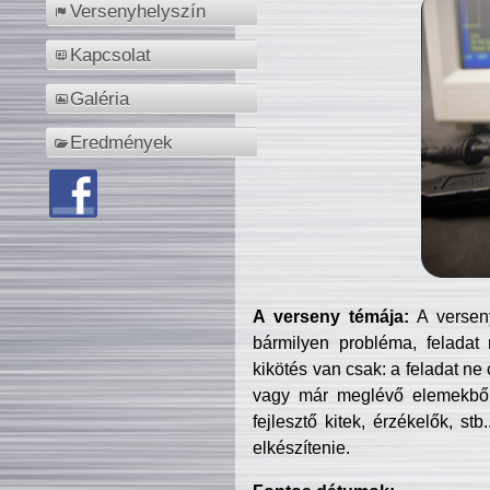
Versenyhelyszín
Kapcsolat
Galéria
Eredmények
A verseny témája:
A verseny
bármilyen probléma, feladat
kikötés van csak: a feladat ne
vagy már meglévő elemekből ö
fejlesztő kitek, érzékelők, st
elkészítenie.