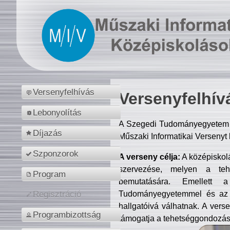
Versenyfelhívás
Versenyfelhív
Lebonyolítás
A Szegedi Tudományegyetem M
Díjazás
Műszaki Informatikai Versenyt
Szponzorok
A verseny célja:
A középiskol
szervezése, melyen a tehe
Program
bemutatására. Emellett 
Tudományegyetemmel és az o
Regisztráció
hallgatóivá válhatnak. A verse
Programbizottság
támogatja a tehetséggondozást