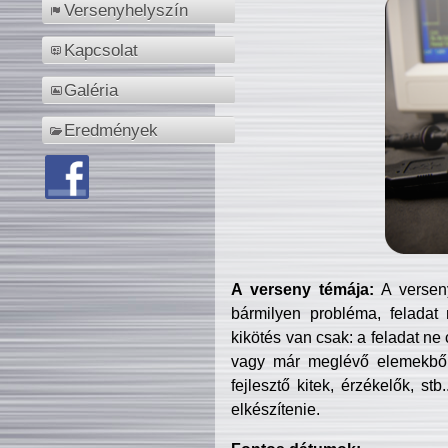
Versenyhelyszín
Kapcsolat
Galéria
Eredmények
A verseny témája:
A verseny
bármilyen probléma, feladat
kikötés van csak: a feladat ne
vagy már meglévő elemekből ö
fejlesztő kitek, érzékelők, st
elkészítenie.