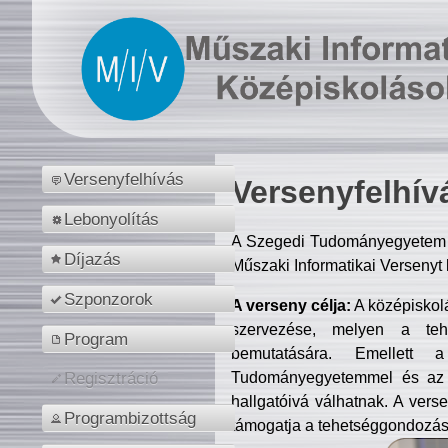
Versenyfelhívás
Versenyfelhív
Lebonyolítás
A Szegedi Tudományegyetem M
Díjazás
Műszaki Informatikai Versenyt
Szponzorok
A verseny célja:
A középiskol
szervezése, melyen a tehe
Program
bemutatására. Emellett 
Tudományegyetemmel és az o
Regisztráció
hallgatóivá válhatnak. A verse
Programbizottság
támogatja a tehetséggondozást