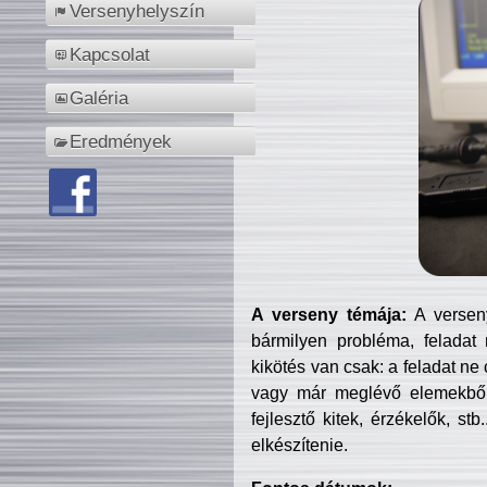
Versenyhelyszín
Kapcsolat
Galéria
Eredmények
A verseny témája:
A verseny
bármilyen probléma, feladat
kikötés van csak: a feladat ne
vagy már meglévő elemekből ö
fejlesztő kitek, érzékelők, st
elkészítenie.