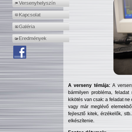
Versenyhelyszín
Kapcsolat
Galéria
Eredmények
A verseny témája:
A verseny
bármilyen probléma, feladat
kikötés van csak: a feladat ne
vagy már meglévő elemekből ö
fejlesztő kitek, érzékelők, st
elkészítenie.