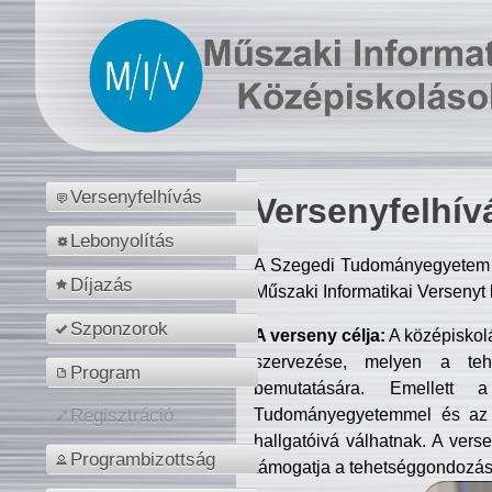
Versenyfelhívás
Versenyfelhív
Lebonyolítás
A Szegedi Tudományegyetem M
Díjazás
Műszaki Informatikai Versenyt
Szponzorok
A verseny célja:
A középiskol
szervezése, melyen a tehe
Program
bemutatására. Emellett 
Tudományegyetemmel és az o
Regisztráció
hallgatóivá válhatnak. A verse
Programbizottság
támogatja a tehetséggondozást