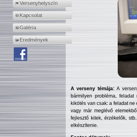
Versenyhelyszín
Kapcsolat
Galéria
Eredmények
A verseny témája:
A verseny
bármilyen probléma, feladat
kikötés van csak: a feladat ne
vagy már meglévő elemekből ö
fejlesztő kitek, érzékelők, st
elkészítenie.