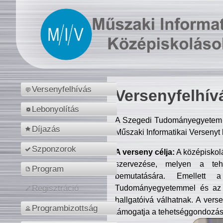
Versenyfelhívás
Versenyfelhív
Lebonyolítás
A Szegedi Tudományegyetem M
Díjazás
Műszaki Informatikai Versenyt
Szponzorok
A verseny célja:
A középiskol
szervezése, melyen a tehe
Program
bemutatására. Emellett 
Tudományegyetemmel és az o
Regisztráció
hallgatóivá válhatnak. A verse
Programbizottság
támogatja a tehetséggondozást