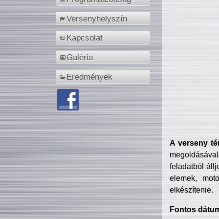
Versenyhelyszín
Kapcsolat
Galéria
Eredmények
A verseny té
megoldásával
feladatból áll
elemek, motor
elkészítenie.
Fontos dátu