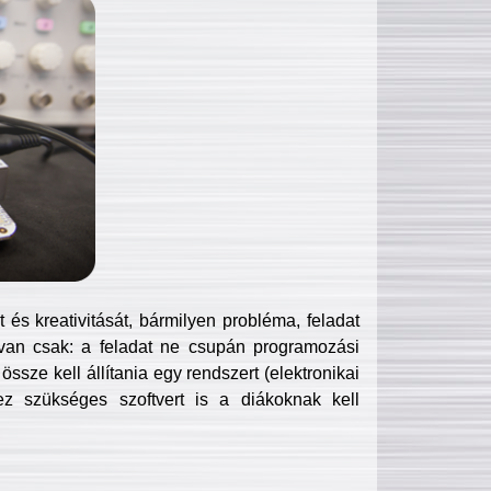
és kreativitását, bármilyen probléma, feladat
van csak: a feladat ne csupán programozási
ssze kell állítania egy rendszert (elektronikai
hez szükséges szoftvert is a diákoknak kell