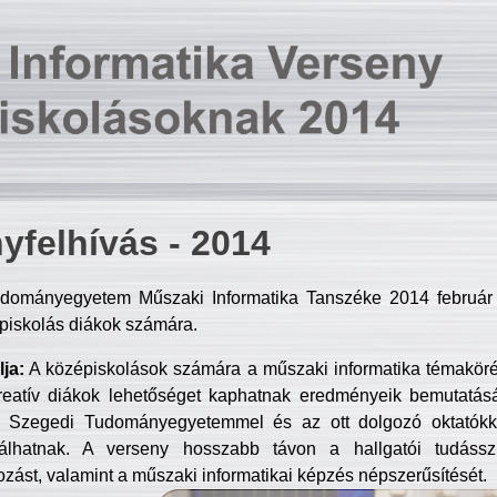
yfelhívás - 2014
dományegyetem Műszaki Informatika Tanszéke 2014 február 2
piskolás diákok számára.
ja:
A középiskolások számára a műszaki informatika témakör
reatív diákok lehetőséget kaphatnak eredményeik bemutatásá
a Szegedi Tudományegyetemmel és az ott dolgozó oktatókka
válhatnak. A verseny hosszabb távon a hallgatói tudásszi
zást, valamint a műszaki informatikai képzés népszerűsítését.