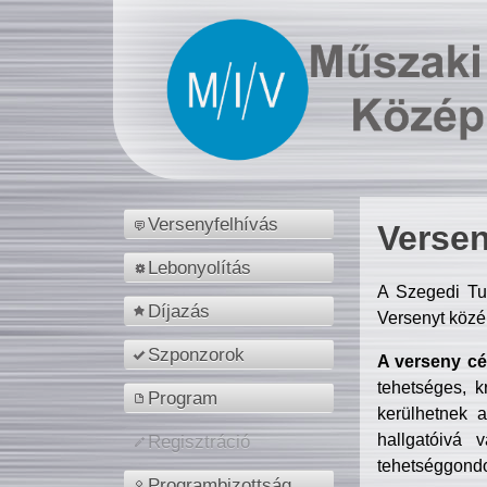
Versenyfelhívás
Versen
Lebonyolítás
A Szegedi Tu
Díjazás
Versenyt közé
Szponzorok
A verseny cél
tehetséges, k
Program
kerülhetnek 
hallgatóivá 
Regisztráció
tehetséggondo
Programbizottság