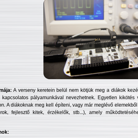
mája:
A verseny keretein belül nem kötjük meg a diákok kezét 
 kapcsolatos pályamunkával nevezhetnek. Egyetlen kikötés 
jon. A diákoknak meg kell építeni, vagy már meglévő elemekből ö
ok, fejlesztő kitek, érzékelők, stb...), amely működtetésé
mok: