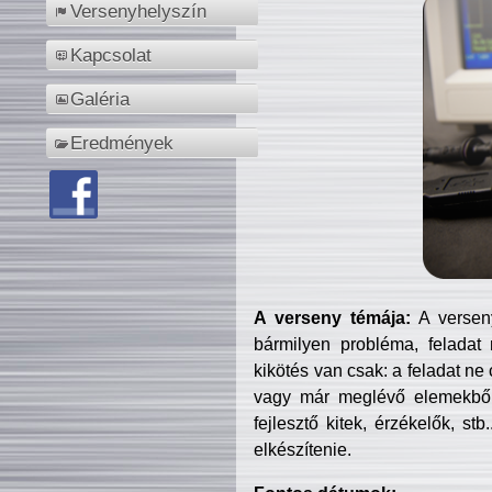
Versenyhelyszín
Kapcsolat
Galéria
Eredmények
A verseny témája:
A verseny
bármilyen probléma, feladat
kikötés van csak: a feladat ne
vagy már meglévő elemekből ö
fejlesztő kitek, érzékelők, st
elkészítenie.