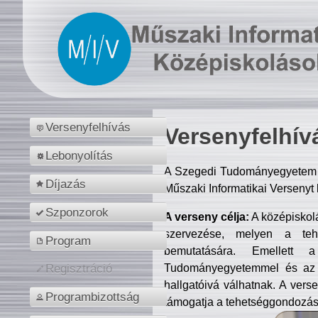
Versenyfelhívás
Versenyfelhív
Lebonyolítás
A Szegedi Tudományegyetem M
Díjazás
Műszaki Informatikai Versenyt
Szponzorok
A verseny célja:
A középiskol
szervezése, melyen a tehe
Program
bemutatására. Emellett 
Tudományegyetemmel és az o
Regisztráció
hallgatóivá válhatnak. A verse
Programbizottság
támogatja a tehetséggondozást