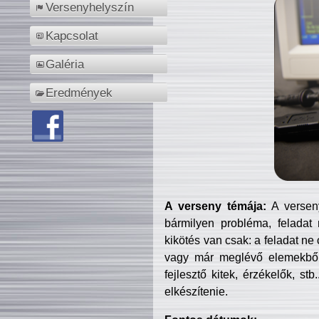
Versenyhelyszín
Kapcsolat
Galéria
Eredmények
A verseny témája:
A verseny
bármilyen probléma, feladat
kikötés van csak: a feladat ne
vagy már meglévő elemekből ö
fejlesztő kitek, érzékelők, st
elkészítenie.