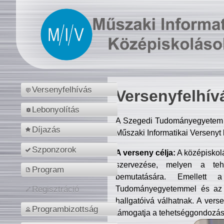
Versenyfelhívás
Versenyfelhív
Lebonyolítás
A Szegedi Tudományegyetem M
Díjazás
Műszaki Informatikai Versenyt
Szponzorok
A verseny célja:
A középiskol
szervezése, melyen a tehe
Program
bemutatására. Emellett 
Tudományegyetemmel és az o
Regisztráció
hallgatóivá válhatnak. A verse
Programbizottság
támogatja a tehetséggondozást