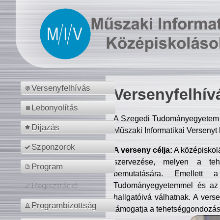
Versenyfelhívás
Versenyfelhív
Lebonyolítás
A Szegedi Tudományegyetem M
Díjazás
Műszaki Informatikai Versenyt
Szponzorok
A verseny célja:
A középiskol
szervezése, melyen a tehe
Program
bemutatására. Emellett 
Tudományegyetemmel és az o
Regisztráció
hallgatóivá válhatnak. A verse
Programbizottság
támogatja a tehetséggondozást