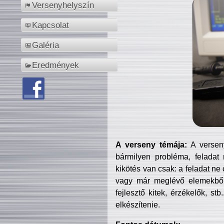
Versenyhelyszín
Kapcsolat
Galéria
Eredmények
A verseny témája:
A verseny
bármilyen probléma, feladat
kikötés van csak: a feladat ne
vagy már meglévő elemekből ö
fejlesztő kitek, érzékelők, st
elkészítenie.