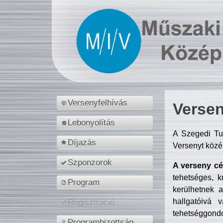
Versenyfelhívás
Versen
Lebonyolítás
A Szegedi Tu
Díjazás
Versenyt közé
Szponzorok
A verseny cél
tehetséges, k
Program
kerülhetnek 
hallgatóivá 
Regisztráció
tehetséggondo
Programbizottság