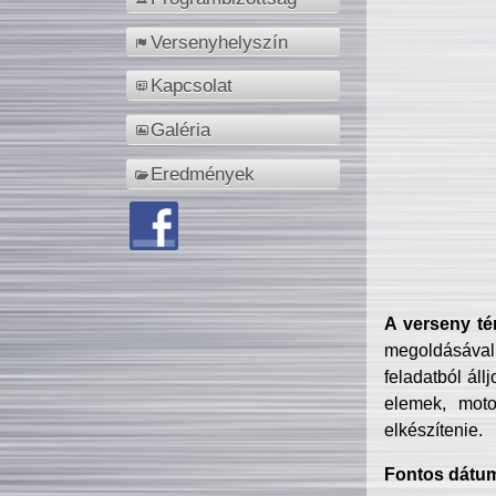
Versenyhelyszín
Kapcsolat
Galéria
Eredmények
A verseny té
megoldásával
feladatból áll
elemek, motor
elkészítenie.
Fontos dátu