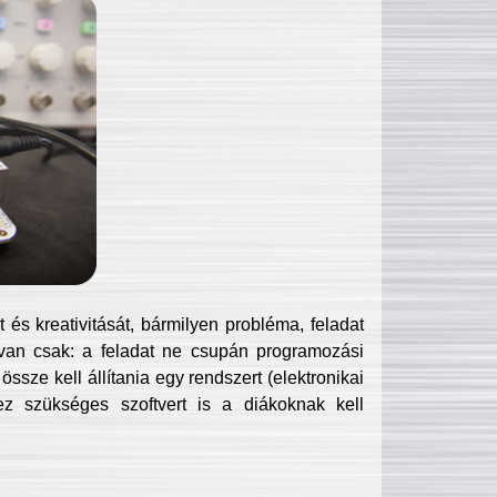
és kreativitását, bármilyen probléma, feladat
van csak: a feladat ne csupán programozási
ssze kell állítania egy rendszert (elektronikai
hez szükséges szoftvert is a diákoknak kell