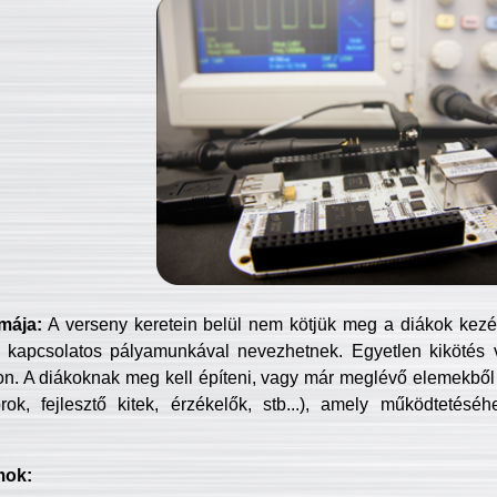
mája:
A verseny keretein belül nem kötjük meg a diákok kezét 
 kapcsolatos pályamunkával nevezhetnek. Egyetlen kikötés 
jon. A diákoknak meg kell építeni, vagy már meglévő elemekből ö
ok, fejlesztő kitek, érzékelők, stb...), amely működtetésé
mok: