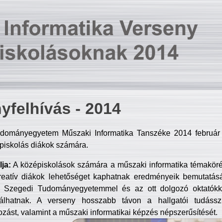
yfelhívás - 2014
dományegyetem Műszaki Informatika Tanszéke 2014 február 2
piskolás diákok számára.
ja:
A középiskolások számára a műszaki informatika témakör
reatív diákok lehetőséget kaphatnak eredményeik bemutatásá
a Szegedi Tudományegyetemmel és az ott dolgozó oktatókka
válhatnak. A verseny hosszabb távon a hallgatói tudásszi
zást, valamint a műszaki informatikai képzés népszerűsítését.