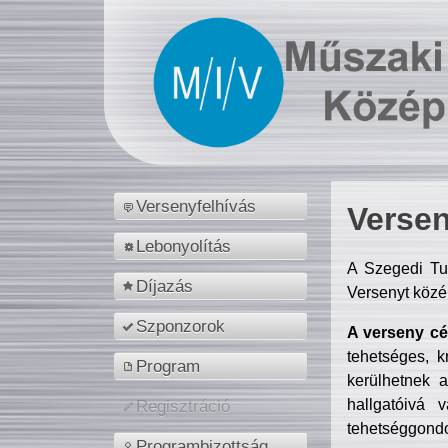
Versenyfelhívás
Versen
Lebonyolítás
A Szegedi Tu
Díjazás
Versenyt közé
Szponzorok
A verseny cél
tehetséges, k
Program
kerülhetnek 
hallgatóivá 
Regisztráció
tehetséggondo
Programbizottság