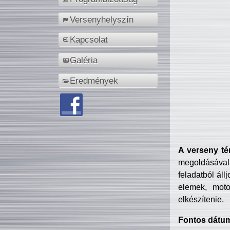
Versenyhelyszín
Kapcsolat
Galéria
Eredmények
A verseny té
megoldásával
feladatból áll
elemek, motor
elkészítenie.
Fontos dátu