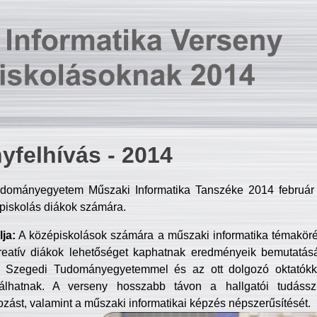
yfelhívás - 2014
dományegyetem Műszaki Informatika Tanszéke 2014 február 2
piskolás diákok számára.
ja:
A középiskolások számára a műszaki informatika témakör
reatív diákok lehetőséget kaphatnak eredményeik bemutatásá
a Szegedi Tudományegyetemmel és az ott dolgozó oktatókka
válhatnak. A verseny hosszabb távon a hallgatói tudásszi
zást, valamint a műszaki informatikai képzés népszerűsítését.