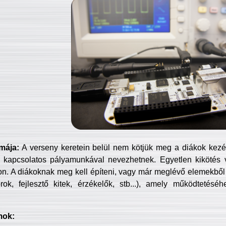
mája:
A verseny keretein belül nem kötjük meg a diákok kezét 
 kapcsolatos pályamunkával nevezhetnek. Egyetlen kikötés 
jon. A diákoknak meg kell építeni, vagy már meglévő elemekből ö
ok, fejlesztő kitek, érzékelők, stb...), amely működtetésé
mok: