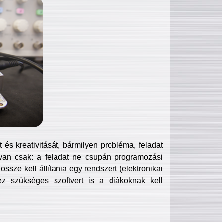
és kreativitását, bármilyen probléma, feladat
van csak: a feladat ne csupán programozási
ssze kell állítania egy rendszert (elektronikai
hez szükséges szoftvert is a diákoknak kell