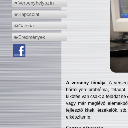
Versenyhelyszín
Kapcsolat
Galéria
Eredmények
A verseny témája:
A verseny
bármilyen probléma, feladat
kikötés van csak: a feladat ne
vagy már meglévő elemekből ö
fejlesztő kitek, érzékelők, st
elkészítenie.