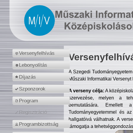
Versenyfelhívás
Versenyfelhív
Lebonyolítás
A Szegedi Tudományegyetem M
Díjazás
Műszaki Informatikai Versenyt
Szponzorok
A verseny célja:
A középiskol
szervezése, melyen a tehe
Program
bemutatására. Emellett 
Tudományegyetemmel és az o
Regisztráció
hallgatóivá válhatnak. A verse
Programbizottság
támogatja a tehetséggondozást