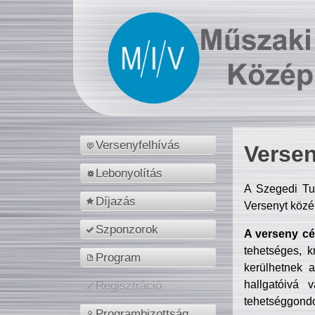
Versenyfelhívás
Versen
Lebonyolítás
A Szegedi Tu
Díjazás
Versenyt közé
Szponzorok
A verseny cél
tehetséges, k
Program
kerülhetnek 
hallgatóivá 
Regisztráció
tehetséggondo
Programbizottság