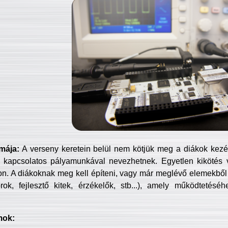
mája:
A verseny keretein belül nem kötjük meg a diákok kezét 
 kapcsolatos pályamunkával nevezhetnek. Egyetlen kikötés 
jon. A diákoknak meg kell építeni, vagy már meglévő elemekből ö
ok, fejlesztő kitek, érzékelők, stb...), amely működtetésé
mok: