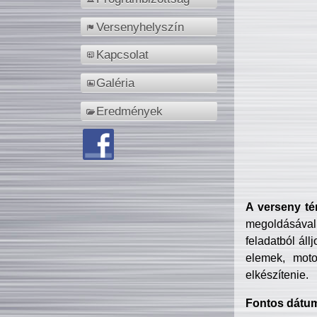
Versenyhelyszín
Kapcsolat
Galéria
Eredmények
A verseny té
megoldásával
feladatból áll
elemek, motor
elkészítenie.
Fontos dátu