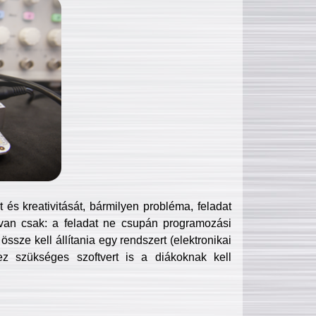
és kreativitását, bármilyen probléma, feladat
van csak: a feladat ne csupán programozási
ssze kell állítania egy rendszert (elektronikai
hez szükséges szoftvert is a diákoknak kell