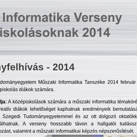
yfelhívás - 2014
dományegyetem Műszaki Informatika Tanszéke 2014 február 2
piskolás diákok számára.
ja:
A középiskolások számára a műszaki informatika témakör
reatív diákok lehetőséget kaphatnak eredményeik bemutatásá
a Szegedi Tudományegyetemmel és az ott dolgozó oktatókka
válhatnak. A verseny hosszabb távon a hallgatói tudásszi
zást, valamint a műszaki informatikai képzés népszerűsítését.