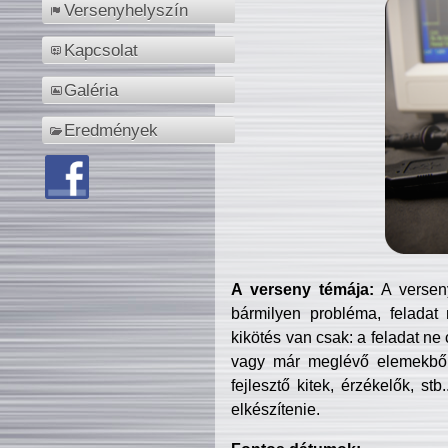
Versenyhelyszín
Kapcsolat
Galéria
Eredmények
A verseny témája:
A verseny
bármilyen probléma, feladat
kikötés van csak: a feladat ne
vagy már meglévő elemekből ö
fejlesztő kitek, érzékelők, st
elkészítenie.