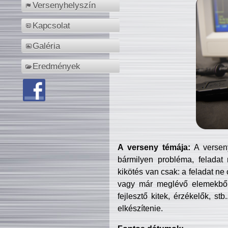
Versenyhelyszín
Kapcsolat
Galéria
Eredmények
A verseny témája:
A verseny
bármilyen probléma, feladat
kikötés van csak: a feladat ne
vagy már meglévő elemekből ö
fejlesztő kitek, érzékelők, st
elkészítenie.