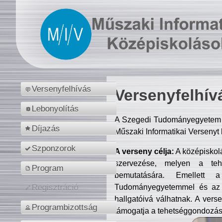
Versenyfelhívás
Versenyfelhív
Lebonyolítás
A Szegedi Tudományegyetem M
Díjazás
Műszaki Informatikai Versenyt
Szponzorok
A verseny célja:
A középiskol
szervezése, melyen a tehe
Program
bemutatására. Emellett 
Tudományegyetemmel és az o
Regisztráció
hallgatóivá válhatnak. A verse
Programbizottság
támogatja a tehetséggondozást