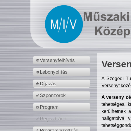
Versenyfelhívás
Versen
Lebonyolítás
A Szegedi Tu
Díjazás
Versenyt közé
Szponzorok
A verseny cél
tehetséges, k
Program
kerülhetnek 
hallgatóivá 
Regisztráció
tehetséggondo
Programbizottság