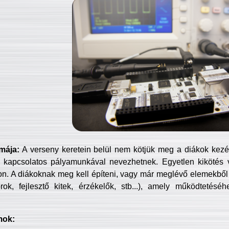
mája:
A verseny keretein belül nem kötjük meg a diákok kezét 
 kapcsolatos pályamunkával nevezhetnek. Egyetlen kikötés 
jon. A diákoknak meg kell építeni, vagy már meglévő elemekből ö
ok, fejlesztő kitek, érzékelők, stb...), amely működtetésé
mok: