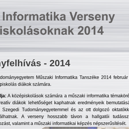
yfelhívás - 2014
dományegyetem Műszaki Informatika Tanszéke 2014 február 2
piskolás diákok számára.
ja:
A középiskolások számára a műszaki informatika témakör
reatív diákok lehetőséget kaphatnak eredményeik bemutatásá
a Szegedi Tudományegyetemmel és az ott dolgozó oktatókka
válhatnak. A verseny hosszabb távon a hallgatói tudásszi
zást, valamint a műszaki informatikai képzés népszerűsítését.