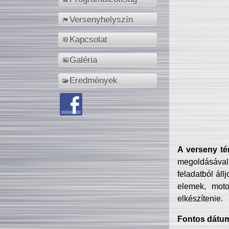
Versenyhelyszín
Kapcsolat
Galéria
Eredmények
A verseny té
megoldásával
feladatból áll
elemek, motor
elkészítenie.
Fontos dátu