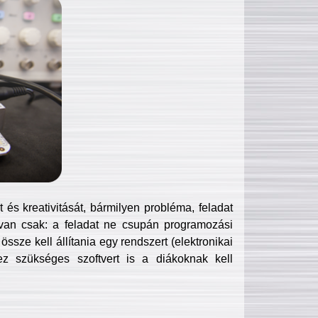
és kreativitását, bármilyen probléma, feladat
van csak: a feladat ne csupán programozási
ssze kell állítania egy rendszert (elektronikai
hez szükséges szoftvert is a diákoknak kell