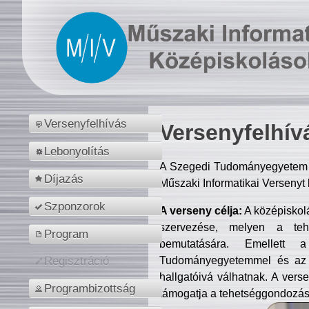
Versenyfelhívás
Versenyfelhív
Lebonyolítás
A Szegedi Tudományegyetem M
Díjazás
Műszaki Informatikai Versenyt
Szponzorok
A verseny célja:
A középiskol
szervezése, melyen a tehe
Program
bemutatására. Emellett 
Tudományegyetemmel és az o
Regisztráció
hallgatóivá válhatnak. A verse
Programbizottság
támogatja a tehetséggondozást