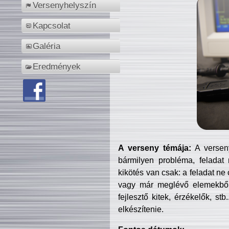
Versenyhelyszín
Kapcsolat
Galéria
Eredmények
A verseny témája:
A verseny
bármilyen probléma, feladat
kikötés van csak: a feladat ne
vagy már meglévő elemekből ö
fejlesztő kitek, érzékelők, st
elkészítenie.