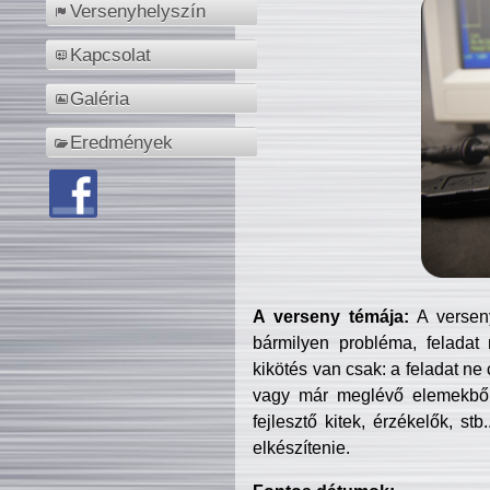
Versenyhelyszín
Kapcsolat
Galéria
Eredmények
A verseny témája:
A verseny
bármilyen probléma, feladat
kikötés van csak: a feladat ne
vagy már meglévő elemekből ö
fejlesztő kitek, érzékelők, st
elkészítenie.