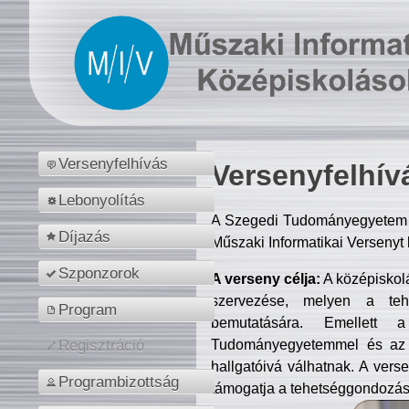
Versenyfelhívás
Versenyfelhív
Lebonyolítás
A Szegedi Tudományegyetem M
Díjazás
Műszaki Informatikai Versenyt
Szponzorok
A verseny célja:
A középiskol
szervezése, melyen a tehe
Program
bemutatására. Emellett 
Tudományegyetemmel és az o
Regisztráció
hallgatóivá válhatnak. A verse
Programbizottság
támogatja a tehetséggondozást