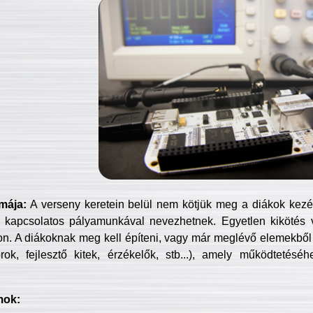
mája:
A verseny keretein belül nem kötjük meg a diákok kezét 
 kapcsolatos pályamunkával nevezhetnek. Egyetlen kikötés 
jon. A diákoknak meg kell építeni, vagy már meglévő elemekből ö
ok, fejlesztő kitek, érzékelők, stb...), amely működtetésé
mok: