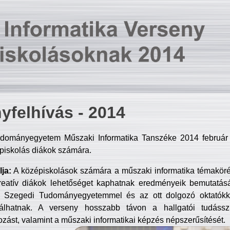
yfelhívás - 2014
dományegyetem Műszaki Informatika Tanszéke 2014 február 2
piskolás diákok számára.
ja:
A középiskolások számára a műszaki informatika témakör
reatív diákok lehetőséget kaphatnak eredményeik bemutatásá
a Szegedi Tudományegyetemmel és az ott dolgozó oktatókka
válhatnak. A verseny hosszabb távon a hallgatói tudásszi
zást, valamint a műszaki informatikai képzés népszerűsítését.