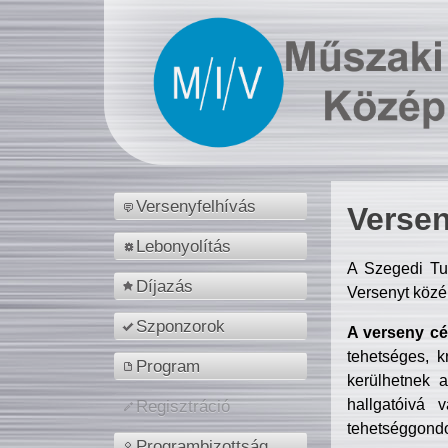
Versenyfelhívás
Versen
Lebonyolítás
A Szegedi Tu
Díjazás
Versenyt közé
Szponzorok
A verseny cél
tehetséges, k
Program
kerülhetnek 
hallgatóivá 
Regisztráció
tehetséggondo
Programbizottság