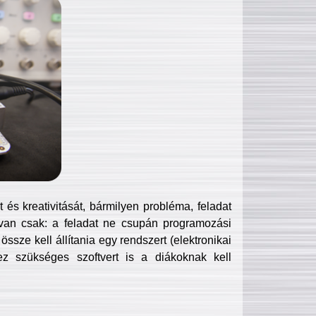
és kreativitását, bármilyen probléma, feladat
van csak: a feladat ne csupán programozási
ssze kell állítania egy rendszert (elektronikai
hez szükséges szoftvert is a diákoknak kell