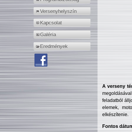
Versenyhelyszín
Kapcsolat
Galéria
Eredmények
A verseny té
megoldásával
feladatból áll
elemek, motor
elkészítenie.
Fontos dátu