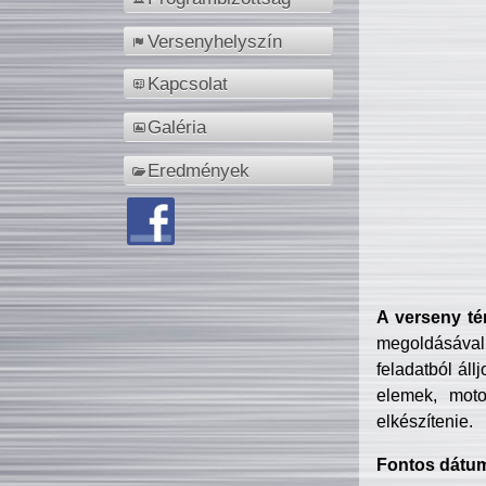
Versenyhelyszín
Kapcsolat
Galéria
Eredmények
A verseny té
megoldásával
feladatból áll
elemek, motor
elkészítenie.
Fontos dátu