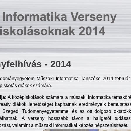
yfelhívás - 2014
dományegyetem Műszaki Informatika Tanszéke 2014 február 2
piskolás diákok számára.
ja:
A középiskolások számára a műszaki informatika témakör
reatív diákok lehetőséget kaphatnak eredményeik bemutatásá
a Szegedi Tudományegyetemmel és az ott dolgozó oktatókka
válhatnak. A verseny hosszabb távon a hallgatói tudásszi
zást, valamint a műszaki informatikai képzés népszerűsítését.