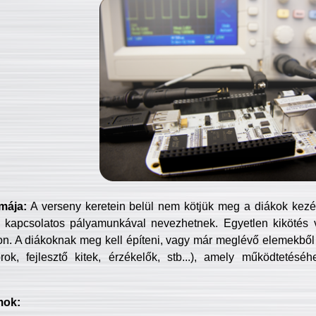
mája:
A verseny keretein belül nem kötjük meg a diákok kezét 
 kapcsolatos pályamunkával nevezhetnek. Egyetlen kikötés 
jon. A diákoknak meg kell építeni, vagy már meglévő elemekből ö
ok, fejlesztő kitek, érzékelők, stb...), amely működtetésé
mok: