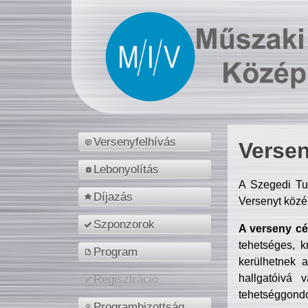
Versenyfelhívás
Versen
Lebonyolítás
A Szegedi Tu
Díjazás
Versenyt közé
Szponzorok
A verseny cél
tehetséges, k
Program
kerülhetnek 
hallgatóivá 
Regisztráció
tehetséggondo
Programbizottság