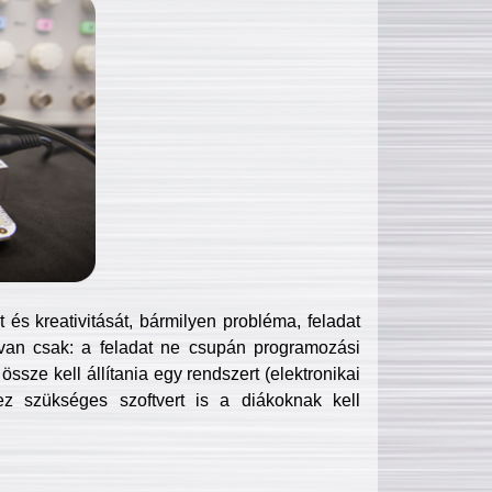
és kreativitását, bármilyen probléma, feladat
van csak: a feladat ne csupán programozási
ssze kell állítania egy rendszert (elektronikai
hez szükséges szoftvert is a diákoknak kell