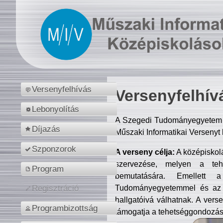
Versenyfelhívás
Versenyfelhív
Lebonyolítás
A Szegedi Tudományegyetem M
Díjazás
Műszaki Informatikai Versenyt
Szponzorok
A verseny célja:
A középiskol
szervezése, melyen a tehe
Program
bemutatására. Emellett 
Tudományegyetemmel és az o
Regisztráció
hallgatóivá válhatnak. A verse
Programbizottság
támogatja a tehetséggondozást