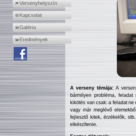
Versenyhelyszín
Kapcsolat
Galéria
Eredmények
A verseny témája:
A verseny
bármilyen probléma, feladat
kikötés van csak: a feladat ne
vagy már meglévő elemekből ö
fejlesztő kitek, érzékelők, st
elkészítenie.