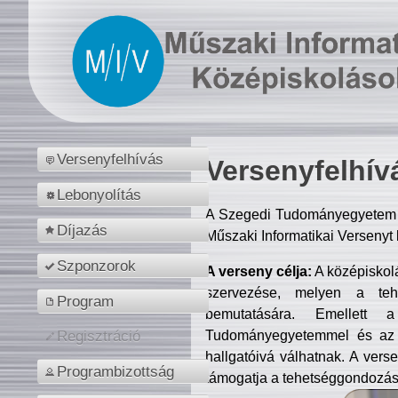
Versenyfelhívás
Versenyfelhív
Lebonyolítás
A Szegedi Tudományegyetem M
Díjazás
Műszaki Informatikai Versenyt
Szponzorok
A verseny célja:
A középiskol
szervezése, melyen a tehe
Program
bemutatására. Emellett 
Tudományegyetemmel és az o
Regisztráció
hallgatóivá válhatnak. A verse
Programbizottság
támogatja a tehetséggondozást