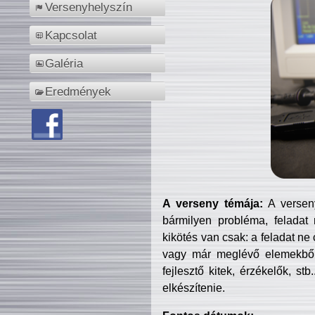
Versenyhelyszín
Kapcsolat
Galéria
Eredmények
A verseny témája:
A verseny
bármilyen probléma, feladat
kikötés van csak: a feladat ne
vagy már meglévő elemekből ö
fejlesztő kitek, érzékelők, st
elkészítenie.