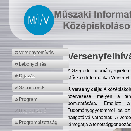
Versenyfelhívás
Versenyfelhív
Lebonyolítás
A Szegedi Tudományegyetem M
Díjazás
Műszaki Informatikai Versenyt
Szponzorok
A verseny célja:
A középiskol
szervezése, melyen a tehe
Program
bemutatására. Emellett 
Tudományegyetemmel és az o
Regisztráció
hallgatóivá válhatnak. A verse
Programbizottság
támogatja a tehetséggondozást