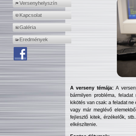
Versenyhelyszín
Kapcsolat
Galéria
Eredmények
A verseny témája:
A verseny
bármilyen probléma, feladat
kikötés van csak: a feladat ne
vagy már meglévő elemekből ö
fejlesztő kitek, érzékelők, st
elkészítenie.