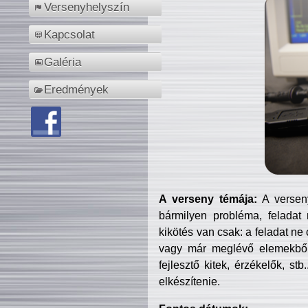
Versenyhelyszín
Kapcsolat
Galéria
Eredmények
A verseny témája:
A verseny
bármilyen probléma, feladat
kikötés van csak: a feladat ne
vagy már meglévő elemekből ö
fejlesztő kitek, érzékelők, st
elkészítenie.