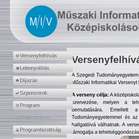
Versenyfelhívás
Versenyfelhív
Lebonyolítás
A Szegedi Tudományegyetem M
Díjazás
Műszaki Informatikai Versenyt
Szponzorok
A verseny célja:
A középiskol
szervezése, melyen a tehe
Program
bemutatására. Emellett 
Tudományegyetemmel és az o
Regisztráció
hallgatóivá válhatnak. A verse
Programbizottság
támogatja a tehetséggondozást