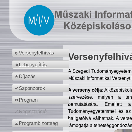
Versenyfelhívás
Versenyfelhív
Lebonyolítás
A Szegedi Tudományegyetem M
Díjazás
Műszaki Informatikai Versenyt
Szponzorok
A verseny célja:
A középiskol
szervezése, melyen a tehe
Program
bemutatására. Emellett 
Tudományegyetemmel és az o
Regisztráció
hallgatóivá válhatnak. A verse
Programbizottság
támogatja a tehetséggondozást