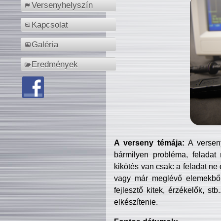
Versenyhelyszín
Kapcsolat
Galéria
Eredmények
A verseny témája:
A verseny
bármilyen probléma, feladat
kikötés van csak: a feladat ne
vagy már meglévő elemekből ö
fejlesztő kitek, érzékelők, st
elkészítenie.