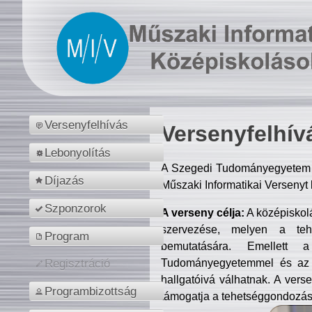
Versenyfelhívás
Versenyfelhív
Lebonyolítás
A Szegedi Tudományegyetem M
Díjazás
Műszaki Informatikai Versenyt
Szponzorok
A verseny célja:
A középiskol
szervezése, melyen a tehe
Program
bemutatására. Emellett 
Tudományegyetemmel és az o
Regisztráció
hallgatóivá válhatnak. A verse
Programbizottság
támogatja a tehetséggondozást