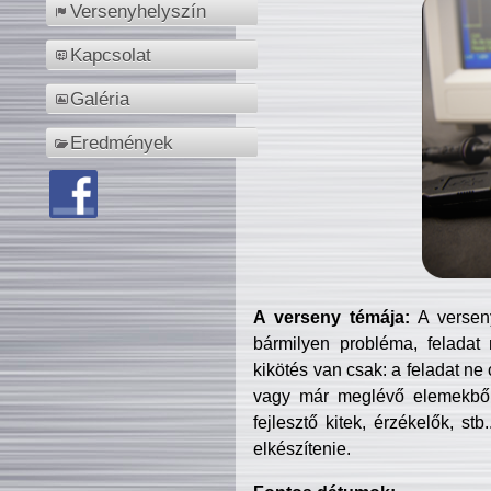
Versenyhelyszín
Kapcsolat
Galéria
Eredmények
A verseny témája:
A verseny
bármilyen probléma, feladat
kikötés van csak: a feladat ne
vagy már meglévő elemekből ö
fejlesztő kitek, érzékelők, st
elkészítenie.