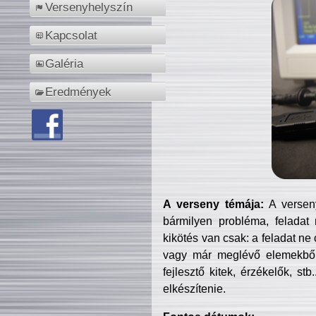
Versenyhelyszín
Kapcsolat
Galéria
Eredmények
A verseny témája:
A verseny
bármilyen probléma, feladat
kikötés van csak: a feladat ne
vagy már meglévő elemekből ö
fejlesztő kitek, érzékelők, st
elkészítenie.