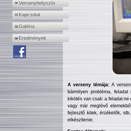
Versenyhelyszín
Kapcsolat
Galéria
Eredmények
A verseny témája:
A verseny
bármilyen probléma, feladat
kikötés van csak: a feladat ne
vagy már meglévő elemekből ö
fejlesztő kitek, érzékelők, st
elkészítenie.