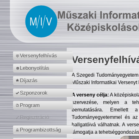
Versenyfelhívás
Versenyfelhív
Lebonyolítás
A Szegedi Tudományegyetem M
Díjazás
Műszaki Informatikai Versenyt
Szponzorok
A verseny célja:
A középiskol
szervezése, melyen a tehe
Program
bemutatására. Emellett 
Tudományegyetemmel és az o
Regisztráció
hallgatóivá válhatnak. A verse
Programbizottság
támogatja a tehetséggondozást