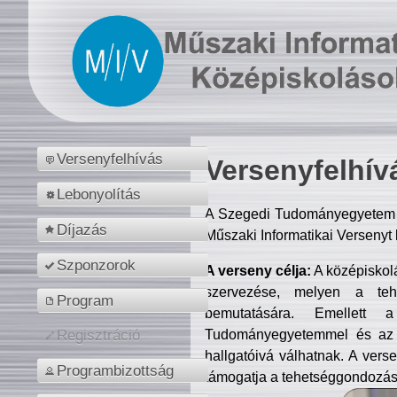
Versenyfelhívás
Versenyfelhív
Lebonyolítás
A Szegedi Tudományegyetem M
Díjazás
Műszaki Informatikai Versenyt
Szponzorok
A verseny célja:
A középiskol
szervezése, melyen a tehe
Program
bemutatására. Emellett 
Tudományegyetemmel és az o
Regisztráció
hallgatóivá válhatnak. A verse
Programbizottság
támogatja a tehetséggondozást