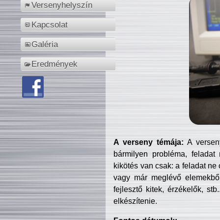
Versenyhelyszín
Kapcsolat
Galéria
Eredmények
A verseny témája:
A verseny
bármilyen probléma, feladat
kikötés van csak: a feladat ne
vagy már meglévő elemekből ö
fejlesztő kitek, érzékelők, st
elkészítenie.