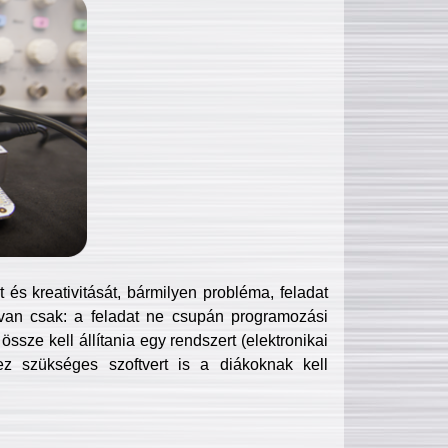
és kreativitását, bármilyen probléma, feladat
van csak: a feladat ne csupán programozási
ssze kell állítania egy rendszert (elektronikai
hez szükséges szoftvert is a diákoknak kell