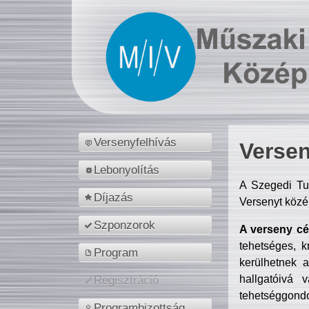
Versenyfelhívás
Versen
Lebonyolítás
A Szegedi Tu
Díjazás
Versenyt közé
Szponzorok
A verseny cél
tehetséges, k
Program
kerülhetnek 
hallgatóivá 
Regisztráció
tehetséggondo
Programbizottság