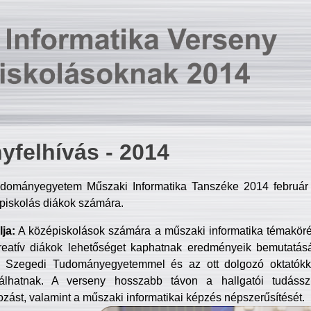
yfelhívás - 2014
dományegyetem Műszaki Informatika Tanszéke 2014 február 2
piskolás diákok számára.
ja:
A középiskolások számára a műszaki informatika témakör
reatív diákok lehetőséget kaphatnak eredményeik bemutatásá
a Szegedi Tudományegyetemmel és az ott dolgozó oktatókka
válhatnak. A verseny hosszabb távon a hallgatói tudásszi
zást, valamint a műszaki informatikai képzés népszerűsítését.