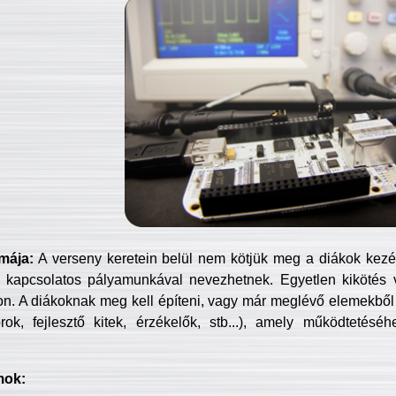
mája:
A verseny keretein belül nem kötjük meg a diákok kezét 
 kapcsolatos pályamunkával nevezhetnek. Egyetlen kikötés 
jon. A diákoknak meg kell építeni, vagy már meglévő elemekből ö
ok, fejlesztő kitek, érzékelők, stb...), amely működtetésé
mok: