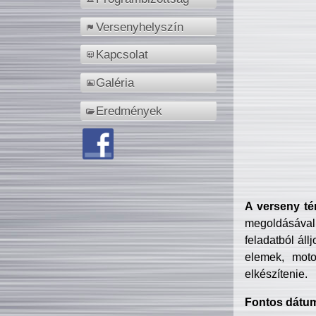
Versenyhelyszín
Kapcsolat
Galéria
Eredmények
A verseny té
megoldásával
feladatból áll
elemek, motor
elkészítenie.
Fontos dátu