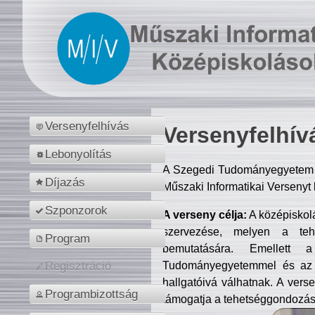
Versenyfelhívás
Versenyfelhív
Lebonyolítás
A Szegedi Tudományegyetem M
Díjazás
Műszaki Informatikai Versenyt
Szponzorok
A verseny célja:
A középiskol
szervezése, melyen a tehe
Program
bemutatására. Emellett 
Tudományegyetemmel és az o
Regisztráció
hallgatóivá válhatnak. A verse
Programbizottság
támogatja a tehetséggondozást