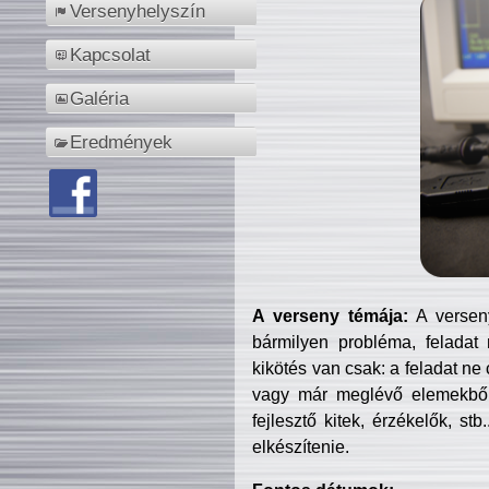
Versenyhelyszín
Kapcsolat
Galéria
Eredmények
A verseny témája:
A verseny
bármilyen probléma, feladat
kikötés van csak: a feladat ne
vagy már meglévő elemekből ö
fejlesztő kitek, érzékelők, st
elkészítenie.