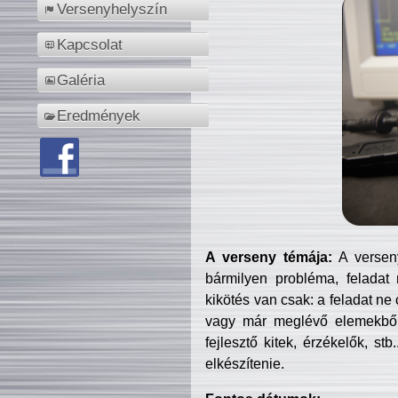
Versenyhelyszín
Kapcsolat
Galéria
Eredmények
A verseny témája:
A verseny
bármilyen probléma, feladat
kikötés van csak: a feladat ne
vagy már meglévő elemekből ö
fejlesztő kitek, érzékelők, st
elkészítenie.