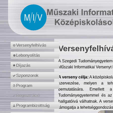
Versenyfelhívás
Versenyfelhív
Lebonyolítás
A Szegedi Tudományegyetem M
Díjazás
Műszaki Informatikai Versenyt
Szponzorok
A verseny célja:
A középiskol
szervezése, melyen a tehe
Program
bemutatására. Emellett 
Tudományegyetemmel és az o
Regisztráció
hallgatóivá válhatnak. A verse
Programbizottság
támogatja a tehetséggondozást