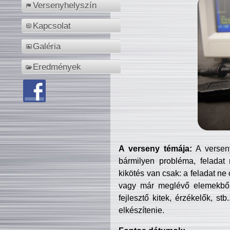
Versenyhelyszín
Kapcsolat
Galéria
Eredmények
A verseny témája:
A verseny
bármilyen probléma, feladat
kikötés van csak: a feladat ne
vagy már meglévő elemekből ö
fejlesztő kitek, érzékelők, st
elkészítenie.