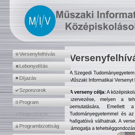
Versenyfelhívás
Versenyfelhív
Lebonyolítás
A Szegedi Tudományegyetem M
Díjazás
Műszaki Informatikai Versenyt
Szponzorok
A verseny célja:
A középiskol
szervezése, melyen a tehe
Program
bemutatására. Emellett 
Tudományegyetemmel és az o
Regisztráció
hallgatóivá válhatnak. A verse
Programbizottság
támogatja a tehetséggondozást