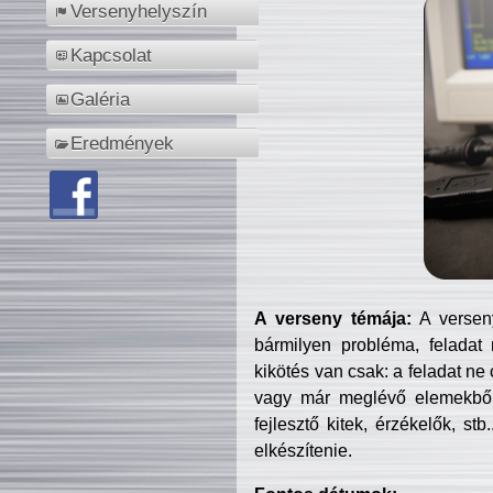
Versenyhelyszín
Kapcsolat
Galéria
Eredmények
A verseny témája:
A verseny
bármilyen probléma, feladat
kikötés van csak: a feladat ne
vagy már meglévő elemekből ö
fejlesztő kitek, érzékelők, st
elkészítenie.