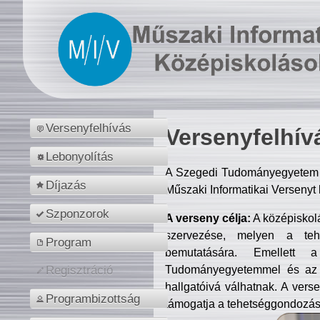
Versenyfelhívás
Versenyfelhív
Lebonyolítás
A Szegedi Tudományegyetem M
Díjazás
Műszaki Informatikai Versenyt
Szponzorok
A verseny célja:
A középiskol
szervezése, melyen a tehe
Program
bemutatására. Emellett 
Tudományegyetemmel és az o
Regisztráció
hallgatóivá válhatnak. A verse
Programbizottság
támogatja a tehetséggondozást