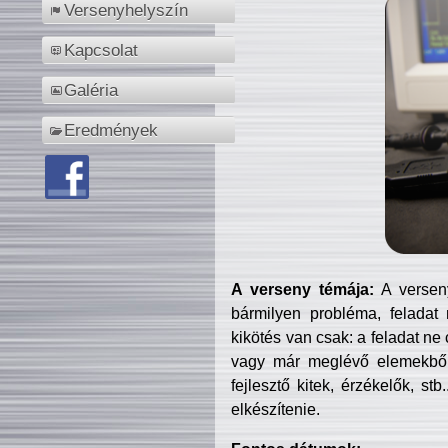
Versenyhelyszín
Kapcsolat
Galéria
Eredmények
A verseny témája:
A verseny
bármilyen probléma, feladat
kikötés van csak: a feladat ne
vagy már meglévő elemekből ö
fejlesztő kitek, érzékelők, st
elkészítenie.