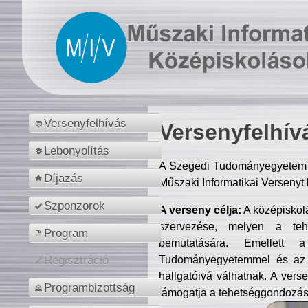
Versenyfelhívás
Versenyfelhív
Lebonyolítás
A Szegedi Tudományegyetem M
Díjazás
Műszaki Informatikai Versenyt
Szponzorok
A verseny célja:
A középiskol
szervezése, melyen a tehe
Program
bemutatására. Emellett 
Tudományegyetemmel és az o
Regisztráció
hallgatóivá válhatnak. A verse
Programbizottság
támogatja a tehetséggondozást