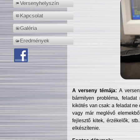
Versenyhelyszín
Kapcsolat
Galéria
Eredmények
A verseny témája:
A verseny
bármilyen probléma, feladat
kikötés van csak: a feladat ne
vagy már meglévő elemekből ö
fejlesztő kitek, érzékelők, st
elkészítenie.