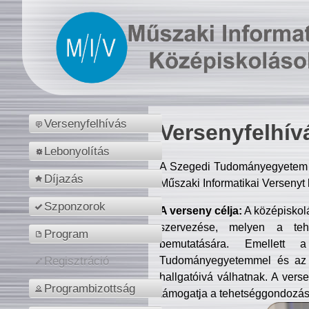
Versenyfelhívás
Versenyfelhív
Lebonyolítás
A Szegedi Tudományegyetem M
Díjazás
Műszaki Informatikai Versenyt
Szponzorok
A verseny célja:
A középiskol
szervezése, melyen a tehe
Program
bemutatására. Emellett 
Tudományegyetemmel és az o
Regisztráció
hallgatóivá válhatnak. A verse
Programbizottság
támogatja a tehetséggondozást